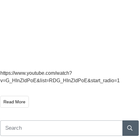
https://www.youtube.com/watch?
v=G_HInZldPoE&list=RDG_HInZldPoE&start_radio=1
Read More