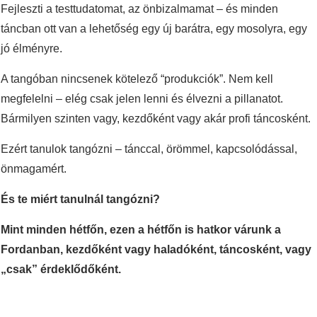
Fejleszti a testtudatomat, az önbizalmamat – és minden
táncban ott van a lehetőség egy új barátra, egy mosolyra, egy
jó élményre.
A tangóban nincsenek kötelező “produkciók”. Nem kell
megfelelni – elég csak jelen lenni és élvezni a pillanatot.
Bármilyen szinten vagy, kezdőként vagy akár profi táncosként.
Ezért tanulok tangózni – tánccal, örömmel, kapcsolódással,
önmagamért.
És te miért tanulnál tangózni?
Mint minden hétfőn, ezen a hétfőn is hatkor várunk a
Fordanban, kezdőként vagy haladóként, táncosként, vagy
„csak” érdeklődőként.