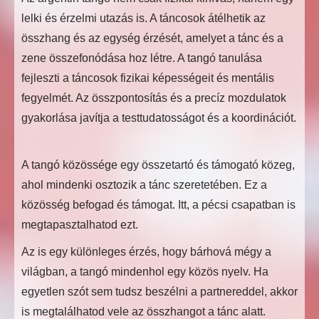
lelki és érzelmi utazás is. A táncosok átélhetik az
összhang és az egység érzését, amelyet a tánc és a
zene összefonódása hoz létre. A tangó tanulása
fejleszti a táncosok fizikai képességeit és mentális
fegyelmét. Az összpontosítás és a precíz mozdulatok
gyakorlása javítja a testtudatosságot és a koordinációt.
A tangó közössége egy összetartó és támogató közeg,
ahol mindenki osztozik a tánc szeretetében. Ez a
közösség befogad és támogat. Itt, a pécsi csapatban is
megtapasztalhatod ezt.
Az is egy különleges érzés, hogy bárhová mégy a
világban, a tangó mindenhol egy közös nyelv. Ha
egyetlen szót sem tudsz beszélni a partnereddel, akkor
is megtalálhatod vele az összhangot a tánc alatt.