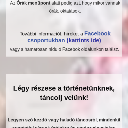
Az
Órák menüpont
alatt pedig azt, hogy mikor vannak
órák, oktatások.
Facebook
További információt, híreket a
csoportukban
(kattints ide)
,
vagy a hamarosan niduló Facebok oldalunkon találsz.
Légy részese a történetünknek,
táncolj velünk!
Legyen szó kezdő vagy haladó táncosról, mindenkit
szeretettel várunk óráinkra és rendezvényeinkre.