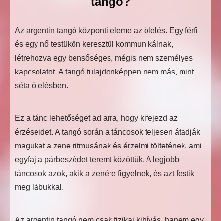
tangó?
Az argentin tangó központi eleme az ölelés. Egy férfi
és egy nő testükön keresztül kommunikálnak,
létrehozva egy bensőséges, mégis nem személyes
kapcsolatot. A tangó tulajdonképpen nem más, mint
séta ölelésben.
Ez a tánc lehetőséget ad arra, hogy kifejezd az
érzéseidet. A tangó során a táncosok teljesen átadják
magukat a zene ritmusának és érzelmi töltetének, ami
egyfajta párbeszédet teremt közöttük. A legjobb
táncosok azok, akik a zenére figyelnek, és azt festik
meg lábukkal.
Az argentin tangó nem csak fizikai kihívás, hanem egy